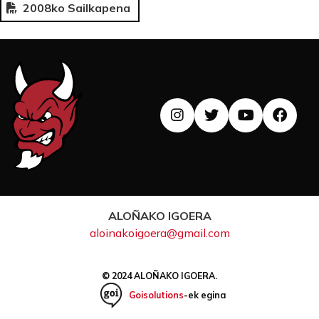
2008ko Sailkapena
ALOÑAKO IGOERA
aloinakoigoera@gmail.com
© 2024 ALOÑAKO IGOERA.
Goisolutions
-ek egina