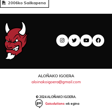
2006ko Sailkapena
ALOÑAKO IGOERA
aloinakoigoera@gmail.com
© 2024 ALOÑAKO IGOERA.
Goisolutions
-ek egina