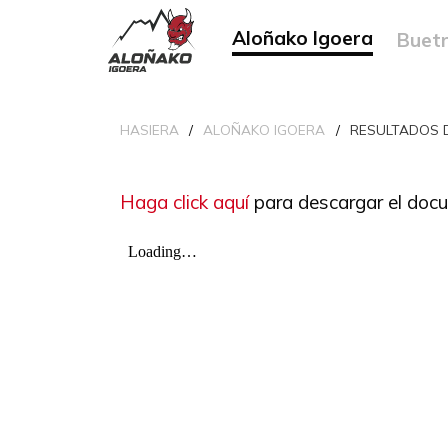
Aloñako Igoera
Buetr
HASIERA
ALOÑAKO IGOERA
RESULTADOS 
Haga click aquí
para descargar el doc