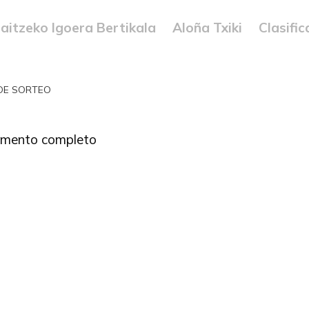
aitzeko Igoera Bertikala
Aloña Txiki
Clasifi
DE SORTEO
umento completo