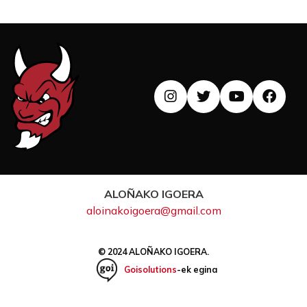
ALOÑAKO IGOERA
aloinakoigoera@gmail.com
© 2024 ALOÑAKO IGOERA.
Goisolutions
-ek egina