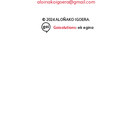
aloinakoigoera@gmail.com
© 2024 ALOÑAKO IGOERA.
Goisolutions
-ek egina