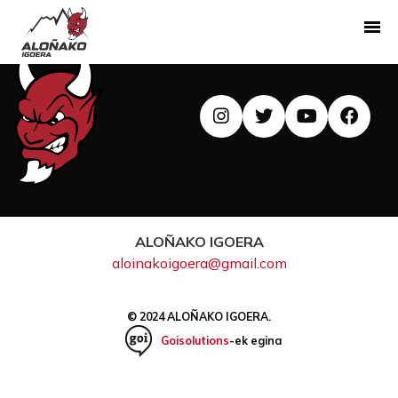
Aloñako Igoera
ALOÑAKO IGOERA
aloinakoigoera@gmail.com
© 2024 ALOÑAKO IGOERA.
Goisolutions
-ek egina