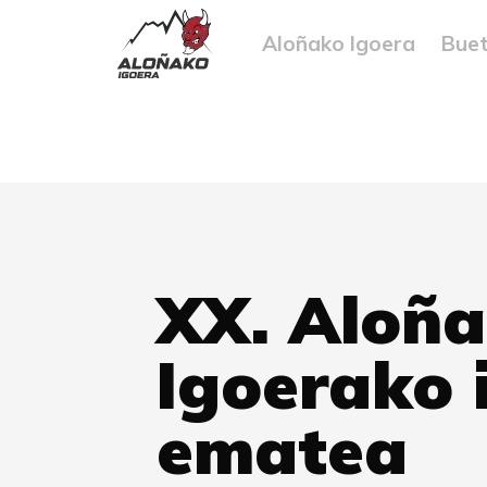
Aloñako Igoera
Buet
XX. Aloñ
Igoerako 
ematea