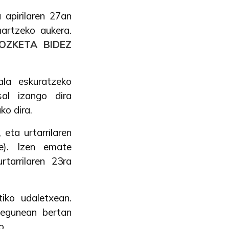
 apirilaren 27an
artzeko aukera.
OZKETA BIDEZ
ala eskuratzeko
sal izango dira
ko dira.
eta urtarrilaren
be). Izen emate
rtarrilaren 23ra
iko udaletxean.
 egunean bertan
o.