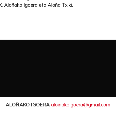
XX. Aloñako Igoera eta Aloña Txiki.
ALOÑAKO IGOERA
aloinakoigoera@gmail.com