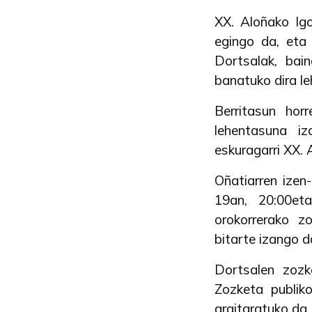
XX. Aloñako Igo
egingo da, eta
Dortsalak, bai
banatuko dira le
Berritasun hor
lehentasuna iz
eskuragarri XX. 
Oñatiarren izen
19an, 20:00eta
orokorrerako zo
bitarte izango d
Dortsalen zozk
Zozketa publik
argitaratuko da.