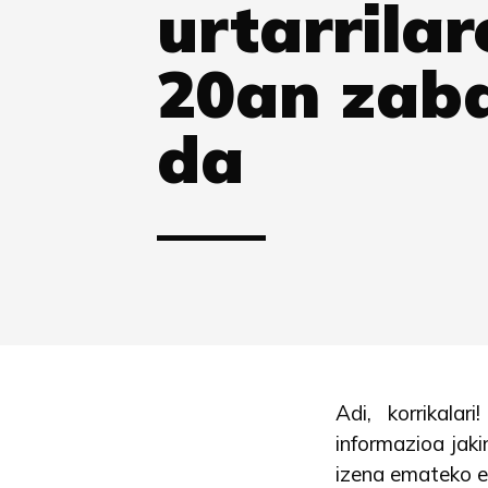
urtarrilar
20an zab
da
Adi, korrikala
informazioa jaki
izena emateko ep