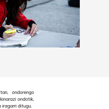
otan, ondorengo
kinarazi ondotik,
iragarri ditugu.