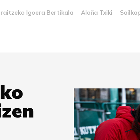
raitzeko Igoera Bertikala
Aloña Txiki
Sailka
ako
izen