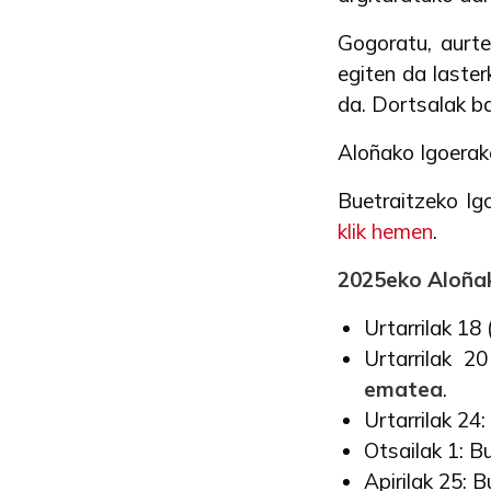
Gogoratu, aurte
egiten da laste
da. Dortsalak b
Aloñako Igoerak
Buetraitzeko Ig
klik hemen
.
2025eko Aloñak
Urtarrilak 18
Urtarrilak 2
ematea
.
Urtarrilak 24
Otsailak 1: B
Apirilak 25: B