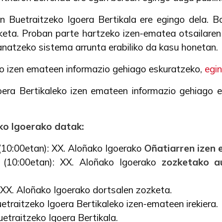
n Buetraitzeko Igoera Bertikala ere egingo dela. B
rketa. Proban parte hartzeko izen-ematea otsailare
anatzeko sistema arrunta erabiliko da kasu honetan.
o izen emateen informazio gehiago eskuratzeko,
egin
oera Bertikaleko izen emateen informazio gehiago 
o Igoerako datak:
 (10:00etan): XX. Aloñako Igoerako
Oñatiarren izen
0 (10:00etan): XX. Aloñako Igoerako
zozketako au
: XX. Aloñako Igoerako dortsalen zozketa.
uetraitzeko Igoera Bertikaleko izen-emateen irekiera.
uetraitzeko Igoera Bertikala.