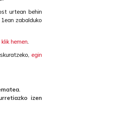
ost urtean behin
n 1ean zabalduko
 klik hemen
.
eskuratzeko,
egin
 ematea
.
rretiazko izen