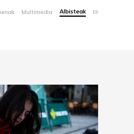
Albisteak
penak
Multimedia
ES