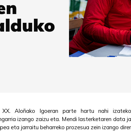
en
alduko
ri! XX. Aloñako Igoeran parte hartu nahi izatek
ngarria izango zaizu eta. Mendi lasterketaren data ja
ea eta jarraitu beharreko prozesua zein izango diren 