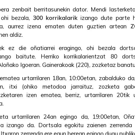
era zenbait berritasunekin dator. Mendi lasterketa
 ohi bezala,
300 korrikalarik
izango dute parte h
na, aurrez izena ematen duten guztien artean
Z
hen aldiz.
rek ez die oñatiarrei eragingo, ohi bezala dorts
ango baitute. Herriko korrikalarientzat 80 dort
Aloñako Igoeran. Gainerakoak (220), zozketaz banatu
-ematea urtarrilaren 18an, 10:00etan, zabalduko da, 
n, itxi (ohiko metodoa jarraituz, zozketa ga
zketaren izen ematea, berriz, urtarrilaren 20tik u
a.
eta urtarrilaren 24an egingo da, 19:00etan, Oñat
oa izango da. Dortsala egokitu zaienen zerrenda
 Itxaron zerrenda ere egun berean egingo dugu publik