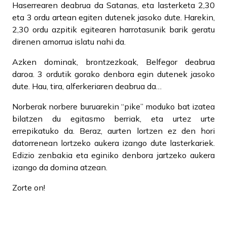
Haserrearen deabrua da Satanas, eta lasterketa 2,30
eta 3 ordu artean egiten dutenek jasoko dute. Harekin,
2,30 ordu azpitik egitearen harrotasunik barik geratu
direnen amorrua islatu nahi da.
Azken dominak, brontzezkoak, Belfegor deabrua
daroa. 3 ordutik gorako denbora egin dutenek jasoko
dute. Hau, tira, alferkeriaren deabrua da…
Norberak norbere buruarekin “pike” moduko bat izatea
bilatzen du egitasmo berriak, eta urtez urte
errepikatuko da. Beraz, aurten lortzen ez den hori
datorrenean lortzeko aukera izango dute lasterkariek.
Edizio zenbakia eta eginiko denbora jartzeko aukera
izango da domina atzean.
Zorte on!