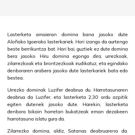
Lasterketa amaieran domina bana jasoko dute
Aloñako Igoerako lasterkariek. Hori izango da aurtengo
beste berrikuntza bat. Hori bai, guztiek ez dute domina
bera jasoko. Hiru domina egongo dira, urrezkoak,
zilarrezkoak eta brontzezkoak irudikatuz, eta egindako
denboraren arabera jasoko dute lasterkariek bata edo
bestea.
Urrezko dominak Luzifer deabrua du. Harrotasunaren
deabrua da Luzifer, eta lasterketa 2,30 ordu azpitik
egiten dutenek jasoko dute. Harekin, lasterketa
denbora bikain horretan bukatzeak eman dezakeen
harrotasuna islatu gura da.
Zilarrezko domina, aldiz, Satanas deabruarena da.