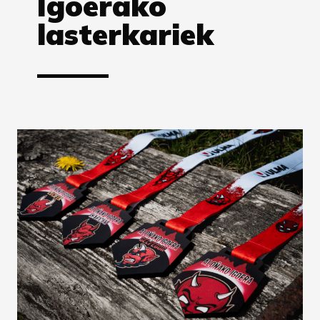
Igoerako
lasterkariek