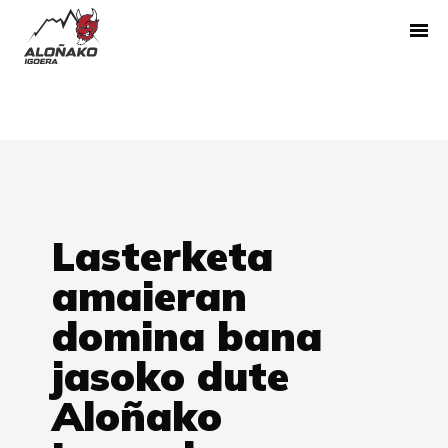
Lasterketa
amaieran
domina bana
jasoko dute
Aloñako