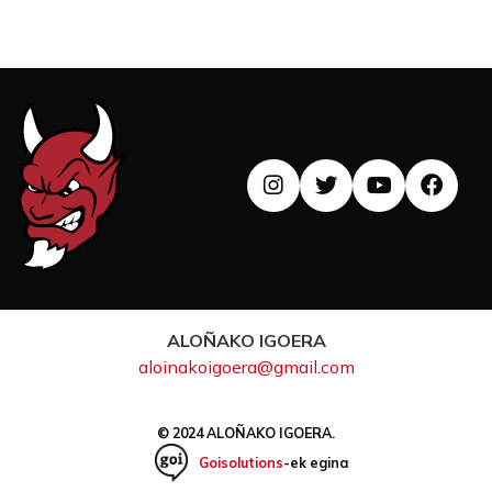
ALOÑAKO IGOERA
aloinakoigoera@gmail.com
© 2024 ALOÑAKO IGOERA.
Goisolutions
-ek egina